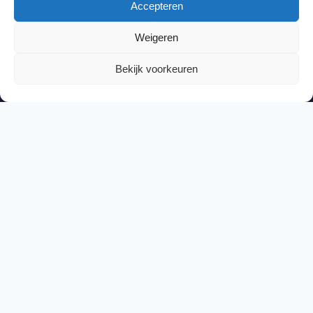
Accepteren
Weigeren
Postadres
Bekijk voorkeuren
Postbus 226
6710 BE EDE
085 30 333 60
secretariaat@vdod.nl
Bezoekadres
Vereniging Digitale Onderwijs Dienstverleners,
Galileïlaan 31,
6716 BP EDE