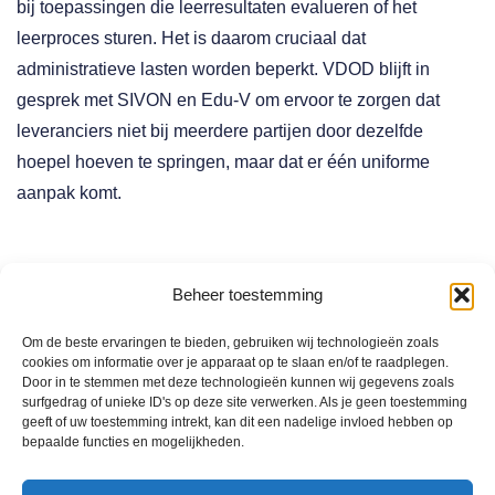
bij toepassingen die leerresultaten evalueren of het
leerproces sturen. Het is daarom cruciaal dat
administratieve lasten worden beperkt. VDOD blijft in
gesprek met SIVON en Edu-V om ervoor te zorgen dat
leveranciers niet bij meerdere partijen door dezelfde
hoepel hoeven te springen, maar dat er één uniforme
aanpak komt.
Beheer toestemming
Datum:
11-01-2026
Auteur:
vdod
Om de beste ervaringen te bieden, gebruiken wij technologieën zoals
cookies om informatie over je apparaat op te slaan en/of te raadplegen.
Categorie:
Nieuws
Door in te stemmen met deze technologieën kunnen wij gegevens zoals
surfgedrag of unieke ID's op deze site verwerken. Als je geen toestemming
geeft of uw toestemming intrekt, kan dit een nadelige invloed hebben op
bepaalde functies en mogelijkheden.