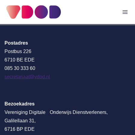
Doorgaan
naar
inhoud
Postadres
Postbus 226
6710 BE EDE
085 30 333 60
secretariaat@vdod.nl
Bezoekadres
Vereniging Digitale Onderwijs Dienstverleners,
Galileïlaan 31,
6716 BP EDE