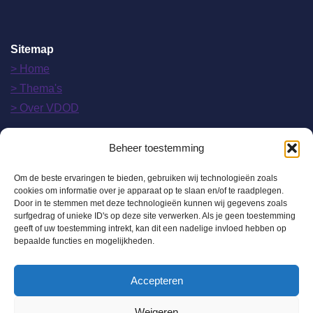
Sitemap
> Home
> Thema's
> Over VDOD
Beheer toestemming
> Nieuws
Om de beste ervaringen te bieden, gebruiken wij technologieën zoals
> Lidmaatschap
cookies om informatie over je apparaat op te slaan en/of te raadplegen.
Door in te stemmen met deze technologieën kunnen wij gegevens zoals
> Contact
surfgedrag of unieke ID's op deze site verwerken. Als je geen toestemming
> mijnvdod.nl
geeft of uw toestemming intrekt, kan dit een nadelige invloed hebben op
bepaalde functies en mogelijkheden.
Accepteren
Weigeren