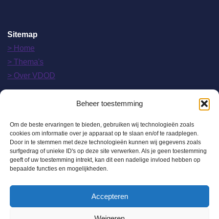
Sitemap
> Home
> Thema's
> Over VDOD
Beheer toestemming
> Nieuws
Om de beste ervaringen te bieden, gebruiken wij technologieën zoals
> Lidmaatschap
cookies om informatie over je apparaat op te slaan en/of te raadplegen.
Door in te stemmen met deze technologieën kunnen wij gegevens zoals
> Contact
surfgedrag of unieke ID's op deze site verwerken. Als je geen toestemming
> mijnvdod.nl
geeft of uw toestemming intrekt, kan dit een nadelige invloed hebben op
bepaalde functies en mogelijkheden.
Accepteren
Weigeren