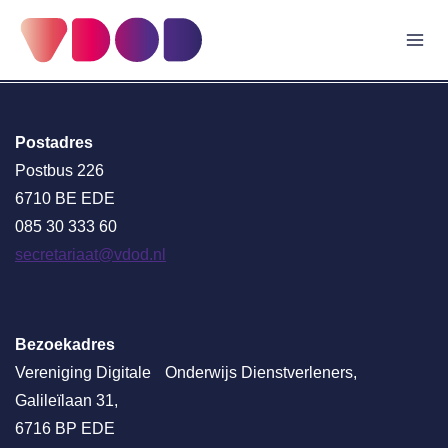
Doorgaan
naar
inhoud
Postadres
Postbus 226
6710 BE EDE
085 30 333 60
secretariaat@vdod.nl
Bezoekadres
Vereniging Digitale Onderwijs Dienstverleners,
Galileïlaan 31,
6716 BP EDE