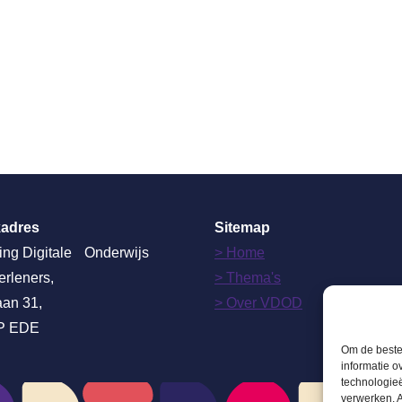
adres
Sitemap
ing Digitale Onderwijs
> Home
erleners,
> Thema's
aan 31,
> Over VDOD
P EDE
Om de beste 
informatie o
technologieë
verwerken. A