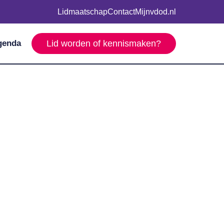
Lidmaatschap
Contact
Mijnvdod.nl
genda
Lid worden of kennismaken?