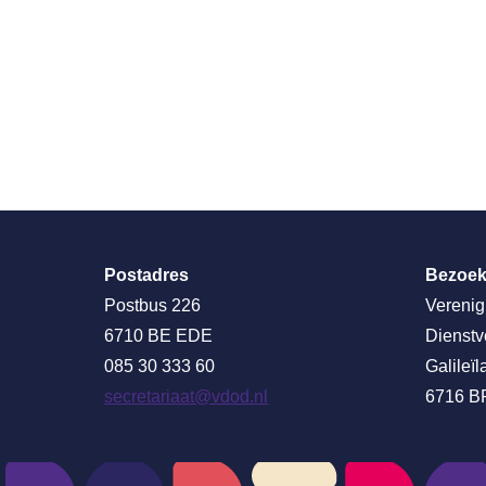
Postadres
Bezoek
Postbus 226
Verenig
6710 BE EDE
Dienstv
085 30 333 60
Galileïl
secretariaat@vdod.nl
6716 B