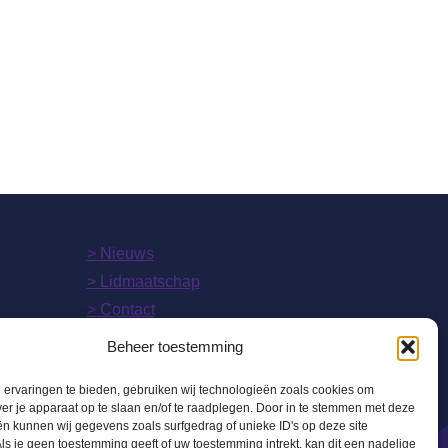
> Nieuws
> Lidmaatschap
> Contact
> mijnvdod.nl
Beheer toestemming
ervaringen te bieden, gebruiken wij technologieën zoals cookies om
ver je apparaat op te slaan en/of te raadplegen. Door in te stemmen met deze
n kunnen wij gegevens zoals surfgedrag of unieke ID's op deze site
ls je geen toestemming geeft of uw toestemming intrekt, kan dit een nadelige