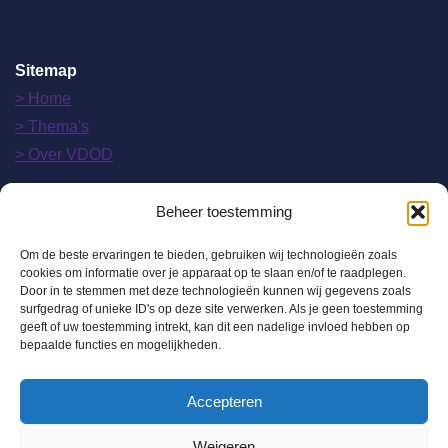
Sitemap
> Home
> Thema's
> Over VDOD
Beheer toestemming
> Nieuws
Om de beste ervaringen te bieden, gebruiken wij technologieën zoals
> Lidmaatschap
cookies om informatie over je apparaat op te slaan en/of te raadplegen.
Door in te stemmen met deze technologieën kunnen wij gegevens zoals
> Contact
surfgedrag of unieke ID's op deze site verwerken. Als je geen toestemming
> mijnvdod.nl
geeft of uw toestemming intrekt, kan dit een nadelige invloed hebben op
bepaalde functies en mogelijkheden.
Accepteren
Weigeren