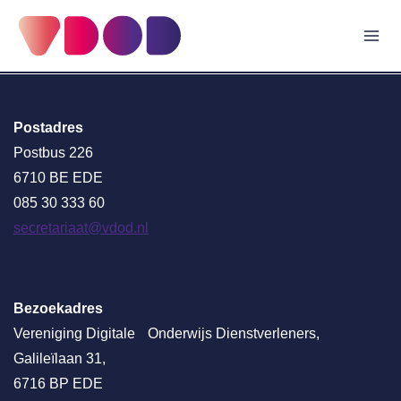
Doorgaan
naar
inhoud
Postadres
Postbus 226
6710 BE EDE
085 30 333 60
secretariaat@vdod.nl
Bezoekadres
Vereniging Digitale Onderwijs Dienstverleners,
Galileïlaan 31,
6716 BP EDE