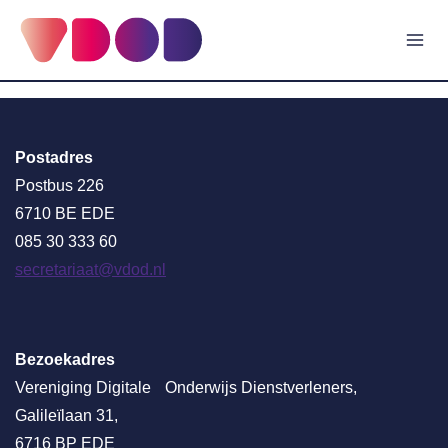
Doorgaan
naar
inhoud
Postadres
Postbus 226
6710 BE EDE
085 30 333 60
secretariaat@vdod.nl
Bezoekadres
Vereniging Digitale Onderwijs Dienstverleners,
Galileïlaan 31,
6716 BP EDE