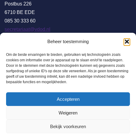
Postbus 226
6710 BE EDE
085 30 333 60
secretariaat@vdod.nl
Beheer toestemming
Om de beste ervaringen te bieden, gebruiken wij technologieën zoals
Bezoekadres
cookies om informatie over je apparaat op te slaan en/of te raadplegen.
Vereniging Digitale Onderwijs Dienstverleners,
Door in te stemmen met deze technologieën kunnen wij gegevens zoals
surfgedrag of unieke ID's op deze site verwerken. Als je geen toestemming
Galileïlaan 31,
geeft of uw toestemming intrekt, kan dit een nadelige invloed hebben op
6716 BP EDE
bepaalde functies en mogelijkheden.
Accepteren
Sitemap
Weigeren
> Home
Bekijk voorkeuren
> Thema's
> Over VDOD