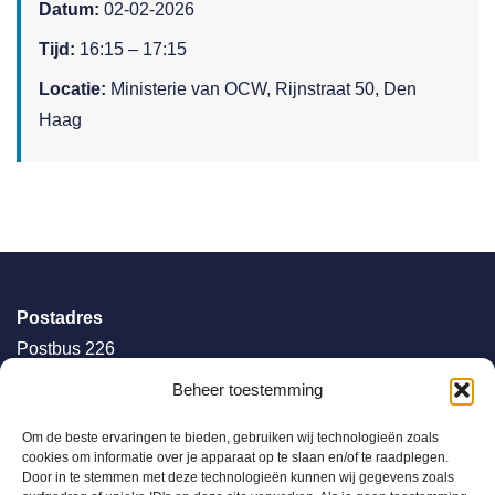
Datum:
02-02-2026
Tijd:
16:15 – 17:15
Locatie:
Ministerie van OCW, Rijnstraat 50, Den
Haag
Postadres
Postbus 226
6710 BE EDE
Beheer toestemming
085 30 333 60
Om de beste ervaringen te bieden, gebruiken wij technologieën zoals
secretariaat@vdod.nl
cookies om informatie over je apparaat op te slaan en/of te raadplegen.
Door in te stemmen met deze technologieën kunnen wij gegevens zoals