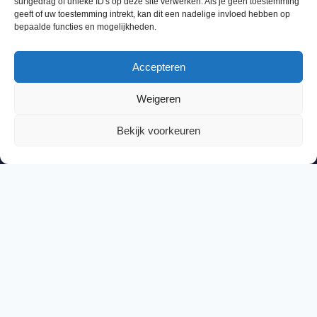
surfgedrag of unieke ID's op deze site verwerken. Als je geen toestemming
geeft of uw toestemming intrekt, kan dit een nadelige invloed hebben op
bepaalde functies en mogelijkheden.
Bezoekadres
Vereniging Digitale Onderwijs Dienstverleners,
Accepteren
Galileïlaan 31,
6716 BP EDE
Weigeren
Bekijk voorkeuren
Sitemap
> Home
> Thema's
> Over VDOD
> Nieuws
> Lidmaatschap
> Contact